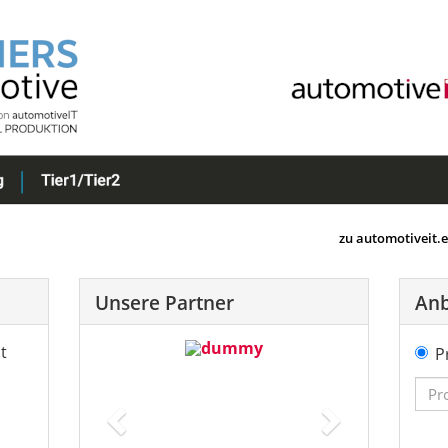
zu automotiveit.
Unsere Partner
Anb
t
Previous
Next
P