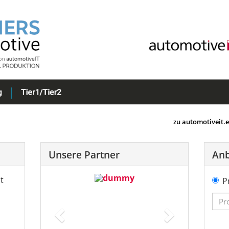
zu automotiveit.
Unsere Partner
Anb
t
Previous
Next
P