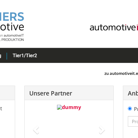
zu automotiveit.
Unsere Partner
Anb
t
Previous
Next
P